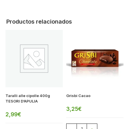
Productos relacionados
Taralli alle cipolle 400g
Grisbi Cacao
TESORI D’APULIA
3,25
€
2,99
€
-
+