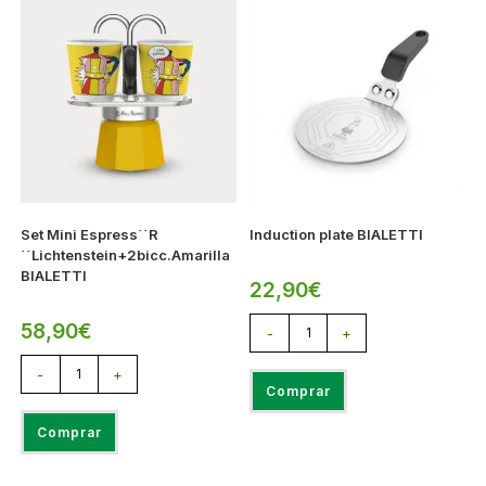
Set Mini Espress´´R
Induction plate BIALETTI
´´Lichtenstein+2bicc.Amarilla
BIALETTI
22,90
€
58,90
€
-
+
-
+
Comprar
Comprar