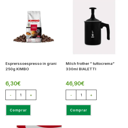
Esprerssoespresso in grani
Milch frother ” tuttocrema”
250g KIMBO
330ml BIALETTI
6,30
€
46,90
€
-
+
-
+
Comprar
Comprar