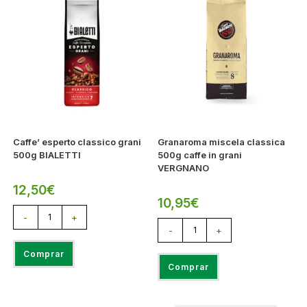
Caffe’ esperto classico grani
Granaroma miscela classica
500g BIALETTI
500g caffe in grani
VERGNANO
12,50
€
10,95
€
-
+
-
+
Comprar
Comprar