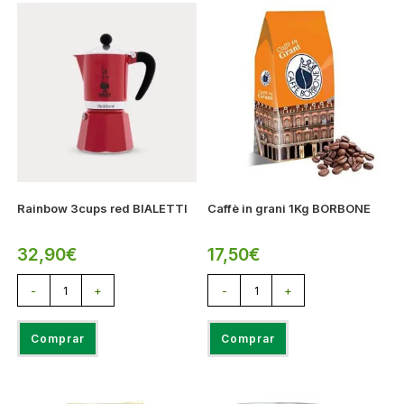
Rainbow 3cups red BIALETTI
Caffè in grani 1Kg BORBONE
32,90
€
17,50
€
-
+
-
+
Comprar
Comprar