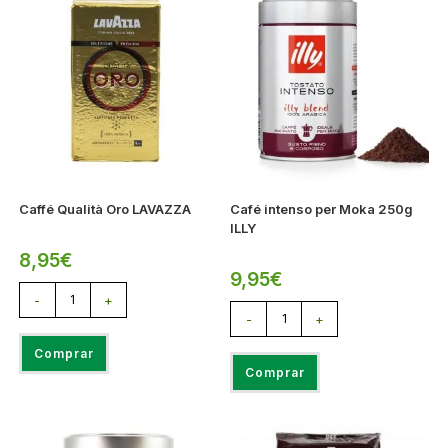
Caffé Qualità Oro LAVAZZA
Café intenso per Moka 250g
ILLY
8,95
€
9,95
€
-
+
-
+
Comprar
Comprar