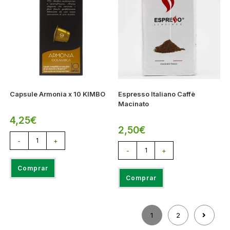
Capsule Armonia x 10 KIMBO
Espresso Italiano Caffè
Macinato
4,25
€
2,50
€
-
+
-
+
Comprar
Comprar
1
2