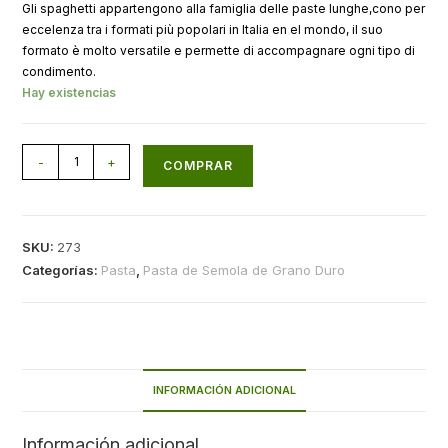
Gli spaghetti appartengono alla famiglia delle paste lunghe,cono per
eccelenza tra i formati più popolari in Italia en el mondo, il suo
formato è molto versatile e permette di accompagnare ogni tipo di
condimento.
Hay existencias
-
+
COMPRAR
SKU:
273
Categorías:
Pasta
,
Pasta de Semola de Grano Duro
INFORMACIÓN ADICIONAL
Información adicional