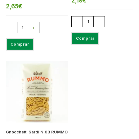
2,19
€
2,65
€
-
+
-
+
Comprar
Comprar
Gnocchetti Sardi N.63 RUMMO