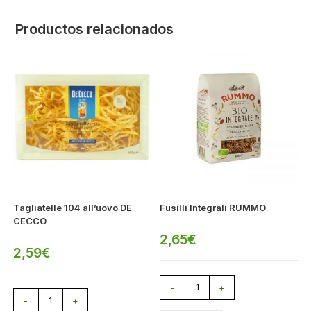
Productos relacionados
Tagliatelle 104 all’uovo DE
Fusilli Integrali RUMMO
CECCO
2,65
€
2,59
€
-
+
-
+