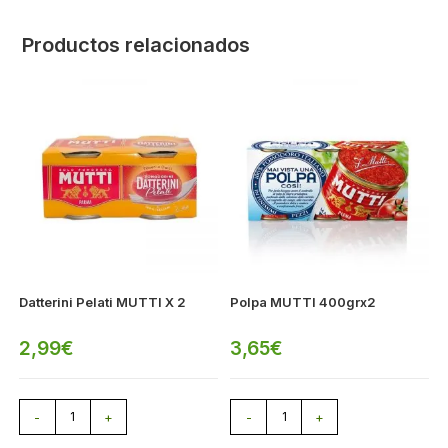
Productos relacionados
Datterini Pelati MUTTI X 2
Polpa MUTTI 400grx2
2,99
€
3,65
€
-
+
-
+