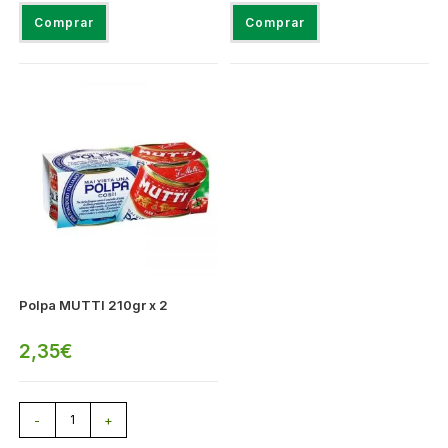
Comprar
Comprar
Polpa MUTTI 210gr x 2
2,35
€
-
+