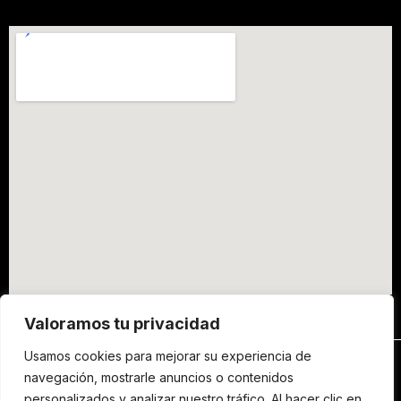
Valoramos tu privacidad
Usamos cookies para mejorar su experiencia de
navegación, mostrarle anuncios o contenidos
Copyright ©2000- 2026 Lepazze Shop |
personalizados y analizar nuestro tráfico. Al hacer clic en