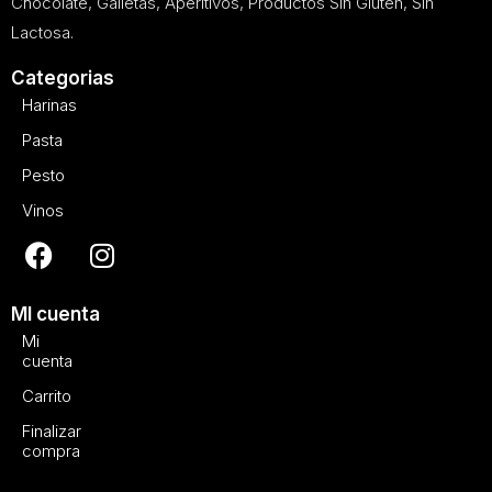
Chocolate, Galletas, Aperitivos, Productos Sin Gluten, Sin
Lactosa.
Categorias
Harinas
Pasta
Pesto
Vinos
MI cuenta
Mi
cuenta
Carrito
Finalizar
compra