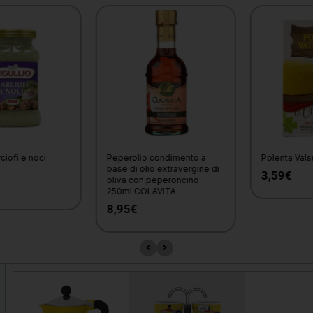
Peperolio condimento a
Polenta Valsugana
base di olio extravergine di
3,59
€
oliva con peperoncino
250ml COLAVITA
8,95
€