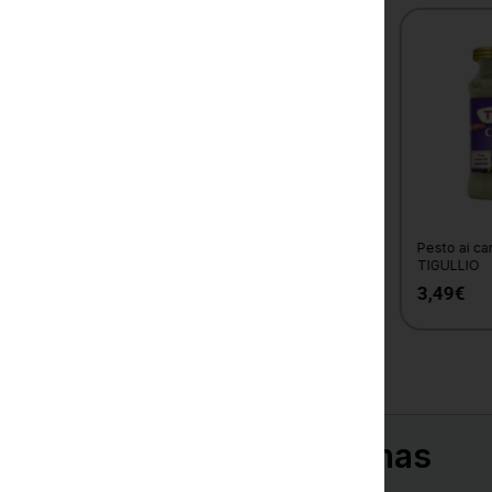
Nocciolata Biologica s/Latte
Pesto ai carciofi e noci
RIGONI DI ASIAGO
TIGULLIO
5,65
€
3,49
€
Café y Cafeteras Italianas