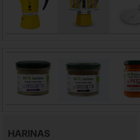
32,90
€
22,9
58,90
€
Vista rápida
Vista rápida
Vista rápi
3,15
€
3,15
€
3,65
Vista rápida
Vista rápida
Vista rápi
HARINAS