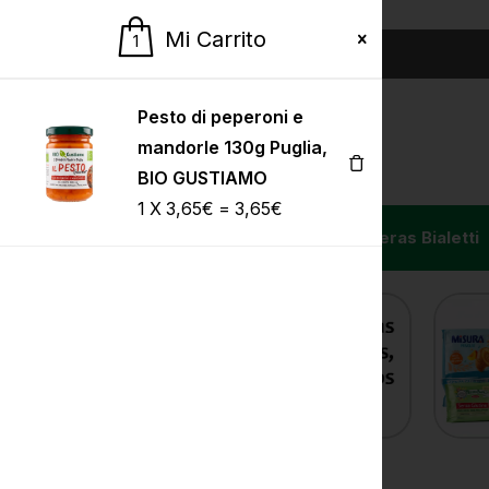
EN
IT
ES
Mi Carrito
1
Pesto di peperoni e
mandorle 130g Puglia,
BIO GUSTIAMO
1
X
3,65
€
=
3,65
€
Inicio
Tienda
Cafeteras Bialetti