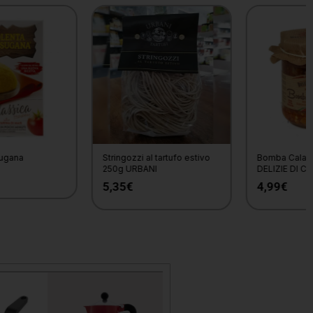
Stringozzi al tartufo estivo
Bomba Calabrese 180g
250g URBANI
DELIZIE DI CALABRIA
5,35
€
4,99
€