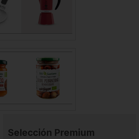
0
€
32,90
€
da
Vista rápida
€
3,45
€
da
Vista rápida
Selección Premium