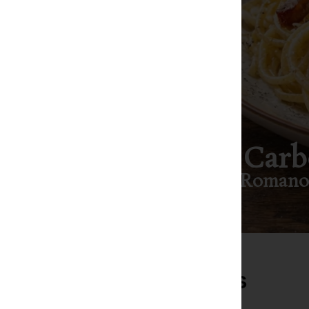
La Auténtica Carb
Guanciale, Pecorino Romano 
Comprar ingredientes
Productos Destacados