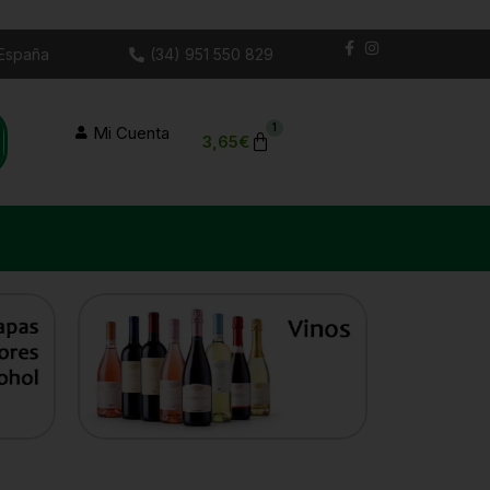
 España
(34) 951 550 829
Mi Cuenta
3,65
€